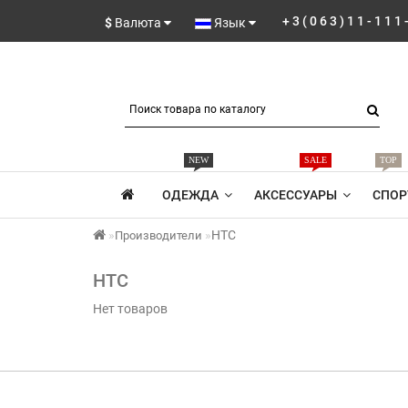
+3(063)11-111
$
Валюта
Язык
NEW
SALE
TOP
ОДЕЖДА
АКСЕССУАРЫ
СПОР
HTC
Производители
HTC
Нет товаров