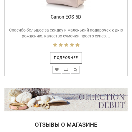
накладывает ограничения на продаваемые товары. Так, в
некоторых странах имеется запрет на интернет-торговлю
алкоголем, оружием, ювелирными изделиями и другими
Canon EOS 5D
товарами (к примеру, в России запрещена дистанционная
продажа алкоголя, ювелирных изделий и других товаров,
Спасибо большое за скидку и маленький подарочек к дню
свободная реализация которых запрещена или ограничена).
рождению. качество сумочки просто супер. ..
ПОДРОБНЕЕ
ОТЗЫВЫ О МАГАЗИНЕ