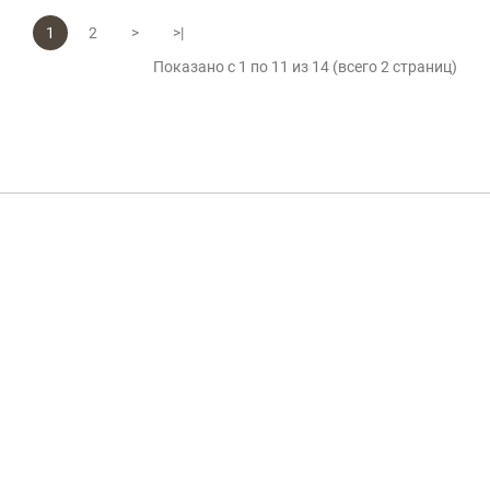
1
2
>
>|
Показано с 1 по 11 из 14 (всего 2 страниц)