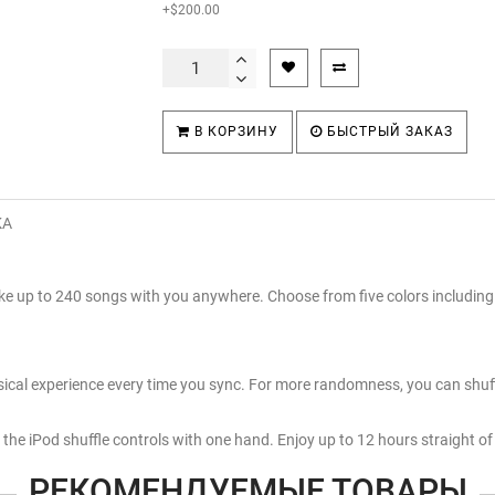
+$200.00
В КОРЗИНУ
БЫСТРЫЙ ЗАКАЗ
КА
ke up to 240 songs with you anywhere. Choose from five colors includin
usical experience every time you sync. For more randomness, you can shuff
he iPod shuffle controls with one hand. Enjoy up to 12 hours straight of
РЕКОМЕНДУЕМЫЕ ТОВАРЫ