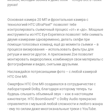
руках!
Основная камера 20 МП и фронтальная камера с
технологией HTC UltraPixel™ позволят тебе
контролировать съемочный процесс «от» и «до». Мощные
инструменты из HTC Eye Experience позволят тебе снимать
двумя камерами одновременно, делать селфи при
помощи голосовых команд, ещё до момента съемки – в
процессе визирования – использовать фильтры для
ретуши и многое другое. А приложение Zoe позволит
монтировать видеоролики, комбинируя свои материалы с
фотографиями и видео, снятыми друзьями.
Наслаждайся потрясающими фото – с любой камерой
HTC One M9.
Смартфон HTC One M9 создавался в сотрудничестве с
лабораторией Dolby, благодаря которому теперь ты
будешь слышать объемный звук – как в настоящем
кинотеатре. HTC BoomSound™ с Dolby Audio прекрасно
справляется с музыкой любой сложности и любого жанра
- ему по силам даже многоканальные треки с YouTube.