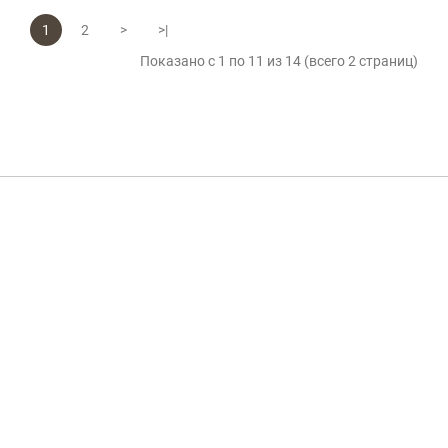
1
2
>
>|
Показано с 1 по 11 из 14 (всего 2 страниц)